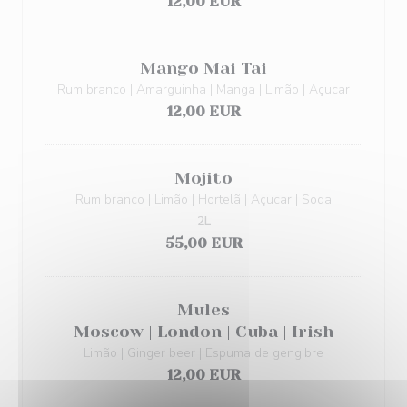
12,00 EUR
Mango Mai Tai
Rum branco | Amarguinha | Manga | Limão | Açucar
12,00 EUR
Mojito
Rum branco | Limão | Hortelã | Açucar | Soda
2L
55,00 EUR
Mules
Moscow | London | Cuba | Irish
Limão | Ginger beer | Espuma de gengibre
12,00 EUR