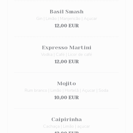
Basil Smash
Gin | Limão | Manjericão | Açucar
12,00 EUR
Expresso Martini
Vodka | Café | Licor de café
12,00 EUR
Mojito
Rum branco | Limão | Hortelã | Açucar | Soda
10,00 EUR
Caipirinha
Cachaça | Limão | açucar