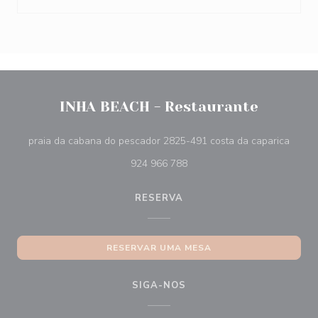
INHA BEACH - Restaurante
((abre
praia da cabana do pescador 2825-491 costa da caparica
924 966 788
RESERVA
RESERVAR UMA MESA
SIGA-NOS