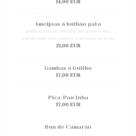
14,00 EUR
Ameijoas à bulhão pato
amêijoas frescas salteadas em azeite e alho,
aromatizadas com coentros e um toque de limão.
21,00 EUR
Gambas à Guilho
17,00 EUR
Pica-Pau Inha
17,00 EUR
Bun de Camarão
.