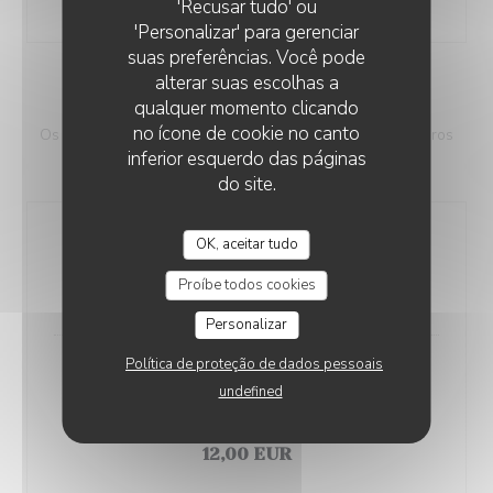
12,00 EUR
'Recusar tudo' ou
'Personalizar' para gerenciar
suas preferências. Você pode
alterar suas escolhas a
INHA COCKTAILS
qualquer momento clicando
no ícone de cookie no canto
Os principais elementos da praia inspiram nossos primeiros
inferior esquerdo das páginas
cocktails autorais para este verão…
do site.
Passion Martini
OK, aceitar tudo
Gin | Cafe | Maracujá | Kombava
Proíbe todos cookies
12,00 EUR
Personalizar
Política de proteção de dados pessoais
Rubi
undefined
Vodka | Petroni | Frutos Vermelhos | Limão | Canela |
Açucar (contém lactose)
12,00 EUR