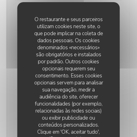
Paloma Espolon
O restaurante e seus parceiros
12,00 EUR
utilizam cookies neste site, o
que pode implicar na coleta de
dados pessoais. Os cookies
Margarita/Mezcalita
denominados «necessários»
14,00 EUR
são obrigatórios e instalados
por padrão. Outros cookies
opcionais requerem seu
Negroni
consentimento. Esses cookies
12,00 EUR
opcionais servem para analisar
sua navegação, medir a
audiência do site, oferecer
Whiskey Sour
funcionalidades (por exemplo,
12,00 EUR
relacionadas às redes sociais)
ou exibir publicidade ou
conteúdos personalizados.
Pornstar
Clique em 'OK, aceitar tudo',