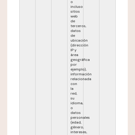
o
incluso
sitios
web
de
terceros,
datos
de
ubicación
(dirección
IP y
área
geográfica
por
ejemplo),
información
relacionada
con
la
red,
su
idioma,
o
datos
personales
(edad,
género,
intereses,