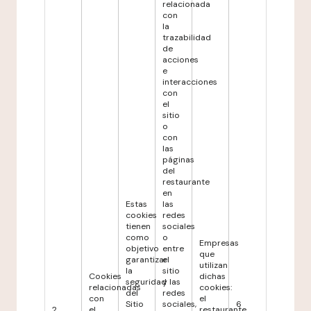
relacionada
con
la
trazabilidad
de
acciones
e
interacciones
con
el
sitio
o
con
las
páginas
del
restaurante
en
Estas
las
cookies
redes
tienen
sociales
como
o
Empresas
objetivo
entre
que
garantizar
el
utilizan
la
sitio
Cookies
dichas
seguridad
y las
relacionadas
cookies:
del
redes
con
el
Sitio
sociales,
6
2
el
restaurante