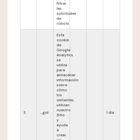
filtrar
las
solicitudes
de
robots.
Esta
cookie
de
Google
Analytics
se
utiliza
para
almacenar
información
sobre
cómo
los
visitantes
utilizan
nuestro
3
_gid
1 día
Sitio
y
ayuda
a
crear