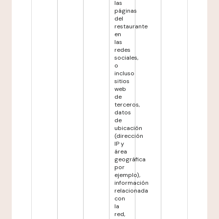
las
páginas
del
restaurante
en
las
redes
sociales,
o
incluso
sitios
web
de
terceros,
datos
de
ubicación
(dirección
IP y
área
geográfica
por
ejemplo),
información
relacionada
con
la
red,