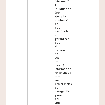
información
tipo
"puntuación"
(por
ejemplo:
puntuación
de
bot
destinada
a
garantizar
que
el
usuario
no
sea
un
robot),
información
relacionada
con
sus
preferencias
de
navegación
y uso
del
sitio,