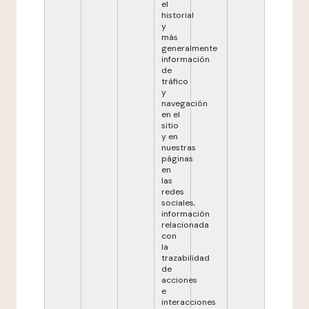
el
historial
y
más
generalmente
información
de
tráfico
y
navegación
en el
sitio
y en
nuestras
páginas
en
las
redes
sociales,
información
relacionada
con
la
trazabilidad
de
acciones
e
interacciones