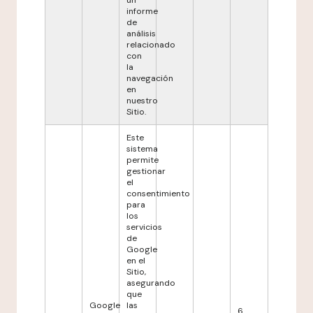
un
informe
de
análisis
relacionado
con
la
navegación
en
nuestro
Sitio.
Este
sistema
permite
gestionar
el
consentimiento
para
los
servicios
de
Google
en el
Sitio,
asegurando
que
Google
las
6