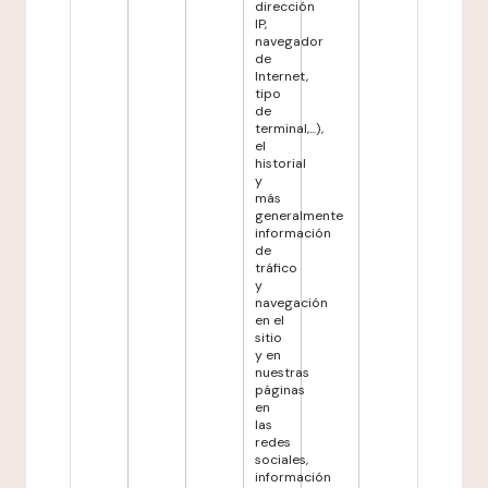
dirección
IP,
navegador
de
Internet,
tipo
de
terminal,...),
el
historial
y
más
generalmente
información
de
tráfico
y
navegación
en el
sitio
y en
nuestras
páginas
en
las
redes
sociales,
información