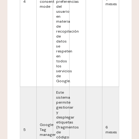
4
consent
preferencias
meses
mode
del
usuario
en
materia
de
recopilación
de
datos
se
respeten
en
todos
los
servicios
de
Google.
Este
sistema
permite
gestionar
y
desplegar
etiquetas
Google
(fragmentos
6
5
Tag
de
meses
manager
código