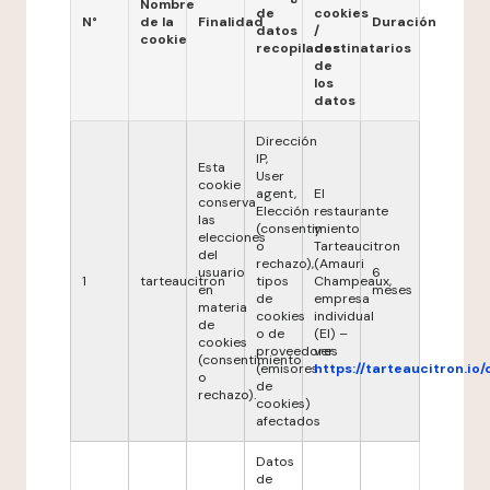
Nombre
de
cookies
N°
de la
Finalidad
Duración
datos
/
cookie
recopilados
destinatarios
de
los
datos
Dirección
IP,
Esta
User
cookie
agent,
El
conserva
Elección
restaurante
las
(consentimiento
y
elecciones
o
Tarteaucitron
del
rechazo),
(Amauri
usuario
6
1
tarteaucitron
tipos
Champeaux,
en
meses
de
empresa
materia
cookies
individual
de
o de
(EI) –
cookies
proveedores
ver
(consentimiento
(emisores
https://tarteaucitron.io/
o
de
rechazo).
cookies)
afectados
Datos
de