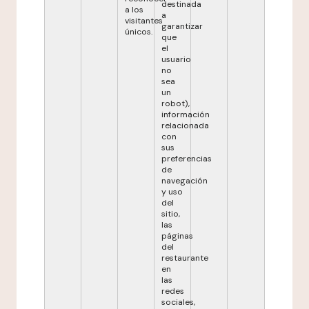
destinada
a los
a
visitantes
garantizar
únicos.
que
el
usuario
no
sea
un
robot),
información
relacionada
con
sus
preferencias
de
navegación
y uso
del
sitio,
las
páginas
del
restaurante
en
las
redes
sociales,