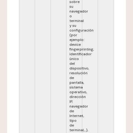
sobre
su
navegador
o
terminal
y su
configuración
(por
ejemplo:
device
fingerprinting,
identificador
único
del
dispositivo,
resolución
de
pantalla,
sistema
operativo,
dirección
IP,
navegador
de
Internet,
tipo
de
terminal,...),