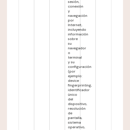
sesión,
conexión
y
navegación
por
Internet,
incluyendo
información
sobre
su
navegador
o
terminal
y su
configuración
(por
ejemplo:
device
fingerprinting,
identificador
único
del
dispositivo,
resolución
de
pantalla,
sistema
operativo,