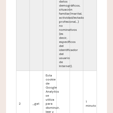
datos
demográficos,
situación
familiar/marital,
actividad/estado
profesional,...)
no
nominativos
(es
decir,
específicos
del
identificador
del
usuario
de
Internet).
Esta
cookie
de
Google
Analytics
se
utiliza
1
2
_gat
para
minuto
disminuir,
leer y