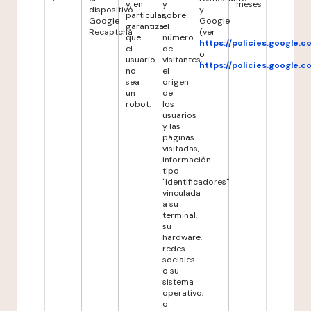
y, en
y
meses
dispositivo
y
particular,
sobre
Google
Google
garantizar
el
Recaptcha
(ver
que
número
https://policies.google.
el
de
o
usuario
visitantes,
https://policies.google.
no
el
sea
origen
un
de
robot.
los
usuarios
y las
páginas
visitadas,
información
tipo
"identificadores"
vinculada
a su
terminal,
su
hardware,
redes
sociales
o su
sistema
operativo,
o