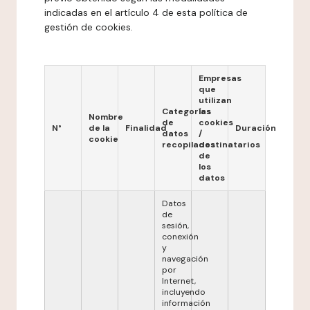
indicadas en el artículo 4 de esta política de
gestión de cookies.
Empresas
que
utilizan
Categorías
las
Nombre
de
cookies
N°
de la
Finalidad
Duración
datos
/
cookie
recopilados
destinatarios
de
los
datos
Datos
de
sesión,
conexión
y
navegación
por
Internet,
incluyendo
información